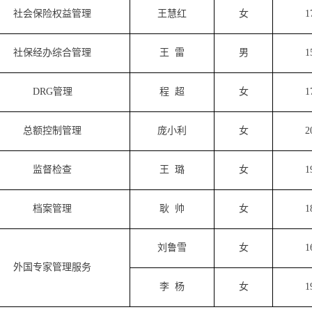
社会保险权益管理
王慧红
女
1
社保经办综合管理
王
雷
男
1
DRG
管理
程
超
女
1
总额控制管理
庞小利
女
2
监督检查
王
璐
女
1
档案管理
耿
帅
女
1
刘鲁雪
女
1
外国专家管理服务
李
杨
女
1