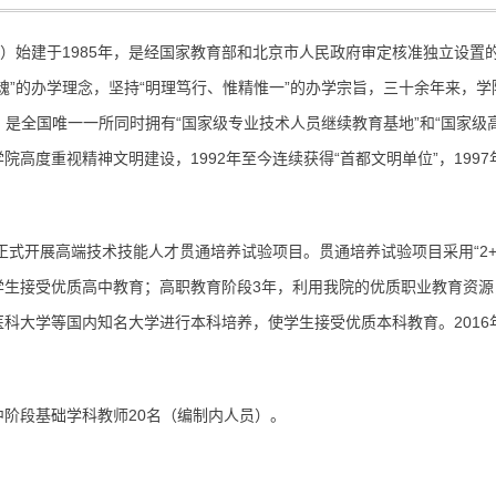
）始建于1985年，是经国家教育部和北京市人民政府审定核准独立设置
魂”的办学理念，坚持“明理笃行、惟精惟一”的办学宗旨，三十余年来，学
，是全国唯一一所同时拥有“国家级专业技术人员继续教育基地”和“国家级高
高度重视精神文明建设，1992年至今连续获得“首都文明单位”，1997年
式开展高端技术技能人才贯通培养试验项目。贯通培养试验项目采用“2+3
学生接受优质高中教育；高职教育阶段3年，利用我院的优质职业教育资源
科大学等国内知名大学进行本科培养，使学生接受优质本科教育。2016
段基础学科教师20名（编制内人员）。