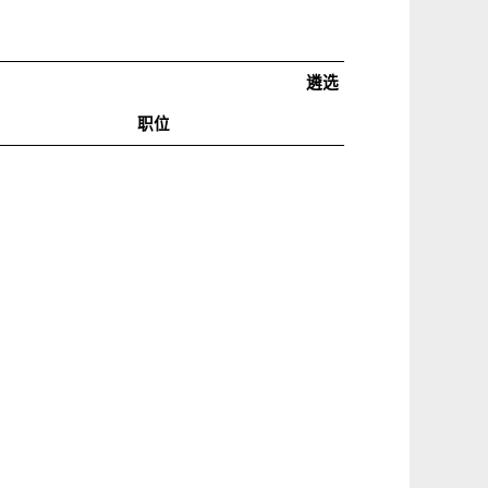
2016
年公
遴选
职位