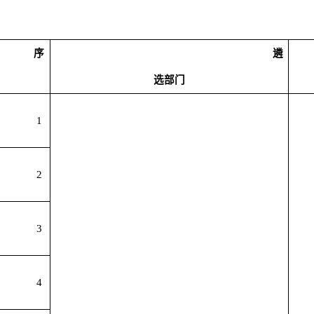
序
遴
选部门
1
2
3
4