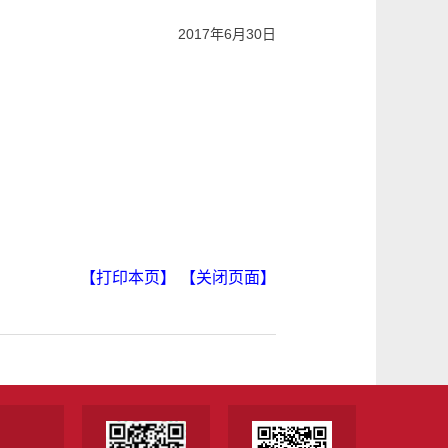
2017
年
6
月
30
日
【打印本页】
【关闭页面】