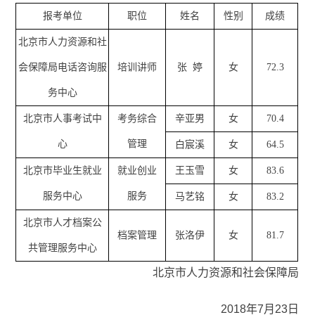
报考单位
职位
姓名
性别
成绩
北京市人力资源和社
会保障局电话咨询服
培训讲师
张
婷
女
72.3
务中心
北京市人事考试中
考务综合
辛亚男
女
70.4
心
管理
白宸溪
女
64.5
北京市毕业生就业
就业创业
王玉雪
女
83.6
服务中心
服务
马艺铭
女
83.2
北京市人才档案公
档案管理
张洛伊
女
81.7
共管理服务中心
北京市人力资源和社会保障局
2018年7月23日