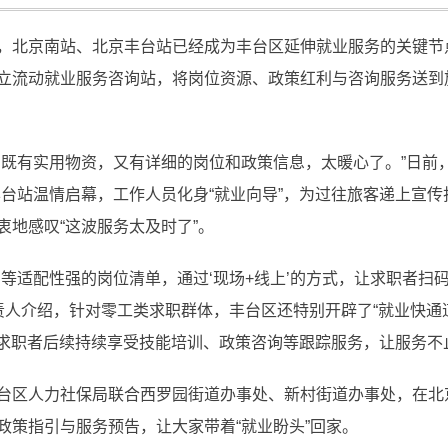
北京南站、北京丰台站已经成为丰台区延伸就业服务的关键节
立流动就业服务咨询站，将岗位资源、政策红利与咨询服务送到
有实用物资，又有详细的岗位和政策信息，太暖心了。”日前，
丰台站温情启幕，工作人员化身“就业向导”，为过往旅客递上宣
地感叹“这波服务太及时了”。
适配性强的岗位清单，通过‘现场+线上’的方式，让求职者扫码
责人介绍，针对零工类求职群体，丰台区还特别开辟了“就业快通
能让求职者后续持续享受技能培训、政策咨询等跟踪服务，让服务不
区人力社保局联合西罗园街道办事处、新村街道办事处，在北
政策指引与服务预告，让大家带着“就业盼头”回家。