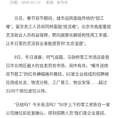
日期：2026-01-12 来源：新华社
元旦、春节双节期间，城市运转面临传统的“招工
难”，留京务工人员却同样面临“找活难”。北京市高度重视
灵活就业人员权益保障，靶向施策化解结构性用工矛盾，
让冬日里的灵活就业者能感受到“北京温度”。
9日，冬日清晨，呵气成霜，马驹桥零工市场这座昔
日华北地区最大的自发劳务市场，闹中有序。“暖冬送岗
双节稳工”的红色横幅格外醒目，62家企业组成的招聘摊
位排成长龙，物流分拣、工厂普工、物业安保……超过
3100个岗位虚位以待。
“日结吗？今天有活吗？”50岁上下的零工老陈在一家
公司摊位前反复确认，得到招聘人员“我们是企业直招，