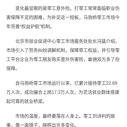
变化最显眼的是零工意外险。打零工常常面临职业伤
害保障不足的困难，为补足这一短板，马驹桥零工市场今
年完善“权益护航”机制。
北京市就业促进中心零工市场服务处处长冯猛介绍，
市场引入了劳务纠纷调解机制，保障零工权益，并引导零
工平台企业为零工朋友购买意外伤害险，雇佣双方多了份
保障。
自马驹桥零工市场运行以来，已累计接待零工22.69
万人次，成功撮合上岗17.3万人次，为灵活就业群体搭建
起可靠的就业桥梁。
市场的温度，最终要落在人身上。零工刘诗利的故
事，像一面镜子，映照出许多变化。