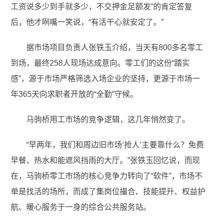
工资说多少到手就多少，不交押金足额发”的肯定答复
后，他才咧嘴一笑说，“有活干心就安定了。”
据市场项目负责人张铁玉介绍，当天有800多名零工
到场，最终258人现场达成意向。零工们的这份“踏实
感”，源于市场严格筛选入场企业的坚持，更源于市场一
年365天向求职者开放的“全勤”守候。
马驹桥用工市场的竞争逻辑，这几年悄然变了。
“早两年，我们和周边旧市场‘抢人’主要靠什么？免费
早餐、热水和能遮风挡雨的大厅。”张铁玉回忆说，而现
在，马驹桥零工市场的核心竞争力转向了“软件”，市场不
单是找活的场所，而成了集岗位撮合、技能提升、权益护
航、暖心服务于一身的综合公共服务站。