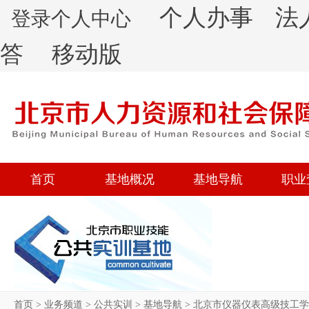
个人办事
法
登录个人中心
答
移动版
首页
基地概况
基地导航
职业
首页
>
业务频道
>
公共实训
>
基地导航
>
北京市仪器仪表高级技工学