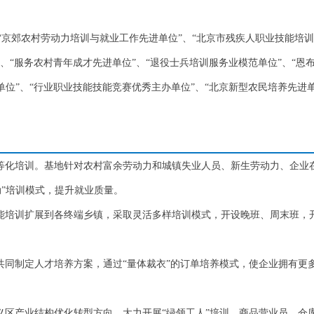
京郊农村劳动力培训与就业工作先进单位”、“北京市残疾人职业技能培训
”、“服务农村青年成才先进单位”、“退役士兵培训服务业模范单位”、“
单位”、“行业职业技能技能竞赛优秀主办单位”、“北京新型农民培养先进
对等化培训。基地针对农村富余劳动力和城镇失业人员、新生劳动力、企业
动”培训模式，提升就业质量。
技能培训扩展到各终端乡镇，采取灵活多样培训模式，开设晚班、周末班，
业共同制定人才培养方案，通过“量体裁衣”的订单培养模式，使企业拥有更
顺义区产业结构优化转型方向，大力开展“绿领工人”培训、商品营业员、仓