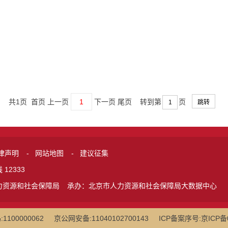
共1页 首页 上一页
1
下一页 尾页
转到第
页
律声明
-
网站地图
-
建议征集
12333
力资源和社会保障局
承办：北京市人力资源和社会保障局大数据中心
100000062
京公网安备:11040102700143
ICP备案序号:京ICP备0