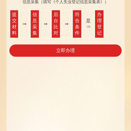
信息采集（填写《个人失业登记信息采集表》）
提
信
后
符
办
交
息
台
合
是
理
⇒
⇒
⇒
材
采
比
条
⇒
登
料
集
对
件
记
立即办理